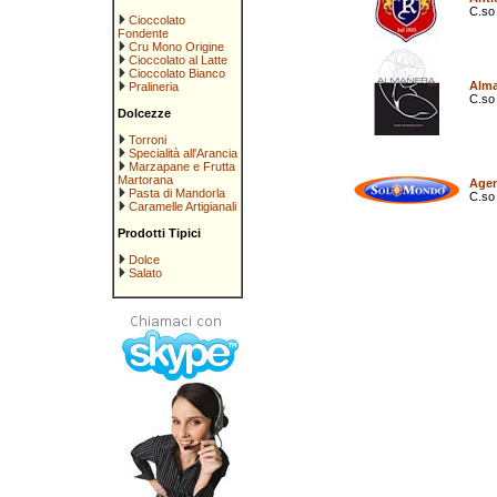
C.so
Cioccolato
Fondente
Cru Mono Origine
Cioccolato al Latte
Cioccolato Bianco
Alma
Pralineria
C.so
Dolcezze
Torroni
Specialità all'Arancia
Marzapane e Frutta
Martorana
Agen
Pasta di Mandorla
C.so
Caramelle Artigianali
Prodotti Tipici
Dolce
Salato