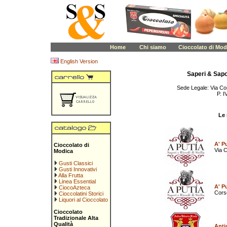
Home
Chi siamo
Cioccolato di Mod
English Version
Saperi & Sapor
Sede Legale: Via C
P. 
Le 
A' P
Cioccolato di
Via 
Modica
Gusti Classici
Gusti Innovativi
Alla Frutta
Linea Essential
A' P
CiocoAzteca
Cors
Cioccolatini Storici
Liquori al Cioccolato
Cioccolato
Tradizionale Alta
Qualità
Anti